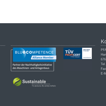
K
PFA
Han
676
Tel
Fax
E-M