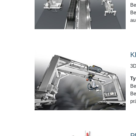
Be
Be
au
K
3D
Ty
Be
Be
pr
P