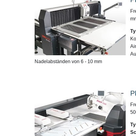
Fr
mm
Ty
Ko
Ai
Au
Nadelabständen von 6 - 10 mm
P
Fr
50
Ty
Sc