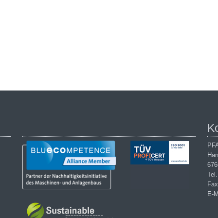
K
PFA
Han
676
Tel
Fax
E-M