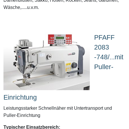
Damenblusen, Sakko, Hosen, Röcken, Jeans, Gardinen,
Wäsche,.....u.v.m.
PFAFF
2083
-748/...mit
Puller-
Einrichtung
Leistungsstarker Schnellnäher mit Untertransport und
Puller-Einrichtung
Typischer Einsatzbereich: