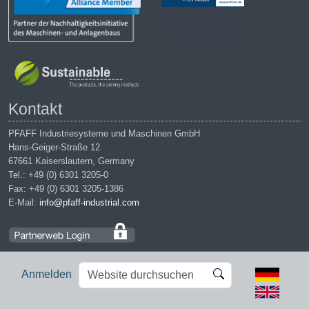
Kontakt
PFAFF Industriesysteme und Maschinen GmbH
Hans-Geiger-Straße 12
67661 Kaiserslautern, Germany
Tel.: +49 (0) 6301 3205-0
Fax: +49 (0) 6301 3205-1386
E-Mail:
info@pfaff-industrial.com
Website
Erweiterte
Anmelden
durchsuchen
Suche…