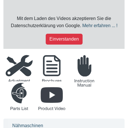
Mit dem Laden des Videos akzeptieren Sie die
Datenschutzerklärung von Google.
Mehr erfahren ... !
Einverstanden
Justieranleitung
Broschüren
Betriebsanleitung
Teileliste
Produkt-Videos
Nähmaschinen