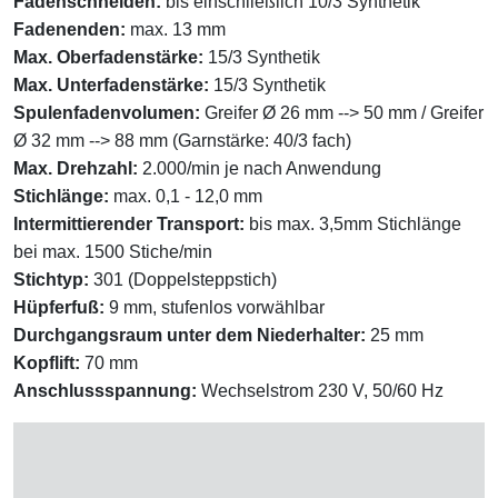
Fadenschneiden:
bis einschließlich 10/3 Synthetik
Fadenenden:
max. 13 mm
Max. Oberfadenstärke:
15/3 Synthetik
Max. Unterfadenstärke:
15/3 Synthetik
Spulenfadenvolumen:
Greifer Ø 26 mm --> 50 mm / Greifer
Ø 32 mm --> 88 mm (Garnstärke: 40/3 fach)
Max. Drehzahl:
2.000/min je nach Anwendung
Stichlänge:
max. 0,1 - 12,0 mm
Intermittierender Transport
:
bis max. 3,5mm Stichlänge
bei max. 1500 Stiche/min
Stichtyp:
301 (Doppelsteppstich)
Hüpferfuß
:
9 mm, stufenlos vorwählbar
Durchgangsraum unter dem Niederhalter:
25 mm
Kopflift:
70 mm
Anschlussspannung:
Wechselstrom 230 V, 50/60 Hz