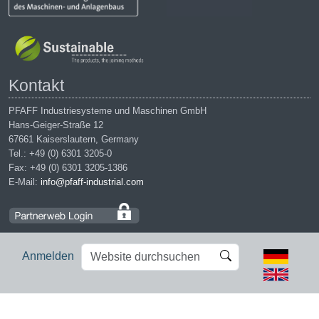
Kontakt
PFAFF Industriesysteme und Maschinen GmbH
Hans-Geiger-Straße 12
67661 Kaiserslautern, Germany
Tel.: +49 (0) 6301 3205-0
Fax: +49 (0) 6301 3205-1386
E-Mail:
info@pfaff-industrial.com
Website
Erweiterte
Anmelden
durchsuchen
Suche…
Impressum
|
Datenschutz
|
AGB
|
Einkaufsbedingungen