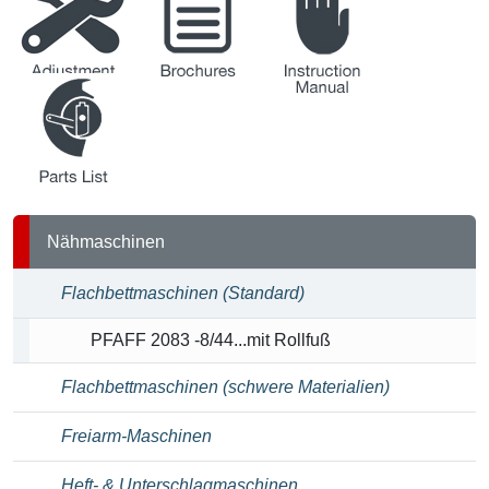
Justieranleitung
Broschüren
Betriebsanleitung
Teileliste
Nähmaschinen
Flachbettmaschinen (Standard)
PFAFF 2083 -8/44...mit Rollfuß
Flachbettmaschinen (schwere Materialien)
Freiarm-Maschinen
Heft- & Unterschlagmaschinen