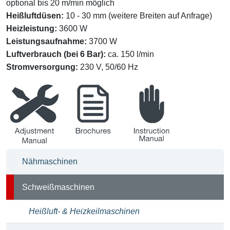
optional bis 20 m/min möglich
Heißluftdüsen
:
10 - 30 mm (weitere Breiten auf Anfrage)
Heizleistung
:
3600 W
Leistungsaufnahme
:
3700 W
Luftverbrauch (bei 6 Bar)
:
ca. 150 l/min
Stromversorgung:
230 V, 50/60 Hz
Justieranleitung
Broschüren
Betriebsanleitung
Nähmaschinen
Schweißmaschinen
Heißluft- & Heizkeilmaschinen