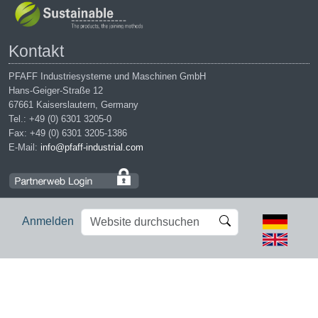
Kontakt
PFAFF Industriesysteme und Maschinen GmbH
Hans-Geiger-Straße 12
67661 Kaiserslautern, Germany
Tel.: +49 (0) 6301 3205-0
Fax: +49 (0) 6301 3205-1386
E-Mail:
info@pfaff-industrial.com
Website
Erweiterte
Anmelden
durchsuchen
Suche…
Impressum
|
Datenschutz
|
AGB
|
Einkaufsbedingungen
PFAFF is the exclusive trademark of VSM Group AB. | PFAFF
Industriesysteme und Maschinen GmbH is an authorized licensee of